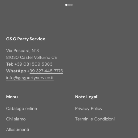
Vai all'articolo 1
Vai all'articolo 2
Vai all'articolo 3
Vai all'articolo 4
G&G Party Service
Via Pescara, N°3
81030 Castel Volturno CE
Tel:
+39 081 509 5883
WhatApp
+
39 327 445 7776
info@gegpartyservice.it
Menu
Note Legali
Catalogo online
Privacy Policy
Chi siamo
Termini e Condizioni
Allestimenti