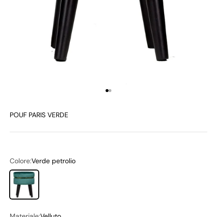
Vai all'articolo 1
Vai all'articolo 2
POUF PARIS VERDE
Colore:
Verde petrolio
Verde petrolio
Materiale:
Velluto