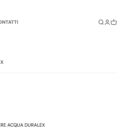
ONTATTI
Cerca
Accedi
Carrello
EX
ERE ACQUA DURALEX