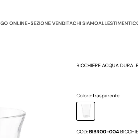
GO ONLINE
SEZIONE VENDITA
CHI SIAMO
ALLESTIMENTI
C
BICCHIERE ACQUA DURAL
Colore:
Trasparente
Trasparente
COD:
BIBR00-004
BICCHI