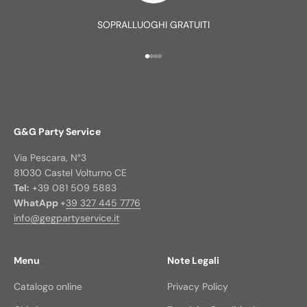
SOPRALLUOGHI GRATUITI
Vai all'articolo 1
Vai all'articolo 2
Vai all'articolo 3
Vai all'articolo 4
G&G Party Service
Via Pescara, N°3
81030 Castel Volturno CE
Tel:
+39 081 509 5883
WhatApp
+
39 327 445 7776
info@gegpartyservice.it
Menu
Note Legali
Catalogo online
Privacy Policy