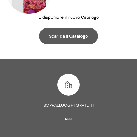
È disponibile il nuovo Catalogo
Scarica il Catalogo
SOPRALLUOGHI GRATUITI
Vai all'articolo 1
Vai all'articolo 2
Vai all'articolo 3
Vai all'articolo 4