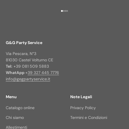
Vai all'articolo 1
Vai all'articolo 2
Vai all'articolo 3
Vai all'articolo 4
G&G Party Service
Via Pescara, N°3
81030 Castel Volturno CE
Tel:
+39 081 509 5883
WhatApp
+
39 327 445 7776
info@gegpartyservice.it
Menu
Note Legali
Catalogo online
Privacy Policy
Chi siamo
Termini e Condizioni
Allestimenti