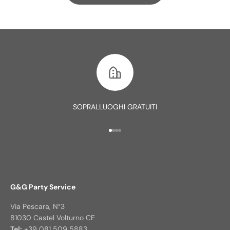
SOPRALLUOGHI GRATUITI
Vai all'articolo 1
Vai all'articolo 2
Vai all'articolo 3
Vai all'articolo 4
G&G Party Service
Via Pescara, N°3
81030 Castel Volturno CE
Tel:
+39 081 509 5883