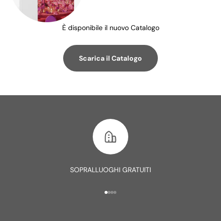
È disponibile il nuovo Catalogo
Scarica il Catalogo
SOPRALLUOGHI GRATUITI
Vai all'articolo 1
Vai all'articolo 2
Vai all'articolo 3
Vai all'articolo 4